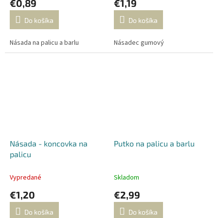
€0,89
€1,19
Do košíka
Do košíka
Násada na palicu a barlu
Násadec gumový
Násada - koncovka na
Putko na palicu a barlu
palicu
Vypredané
Skladom
€1,20
€2,99
Do košíka
Do košíka