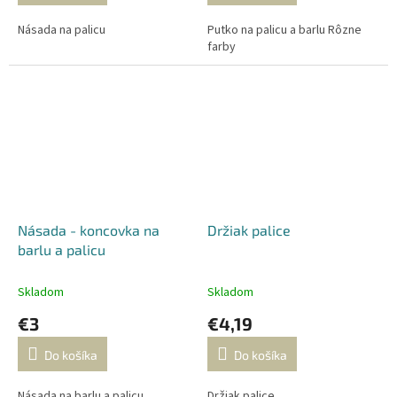
Násada na palicu
Putko na palicu a barlu Rôzne
farby
Násada - koncovka na
Držiak palice
barlu a palicu
Skladom
Skladom
€3
€4,19
Do košíka
Do košíka
Násada na barlu a palicu
Držiak palice