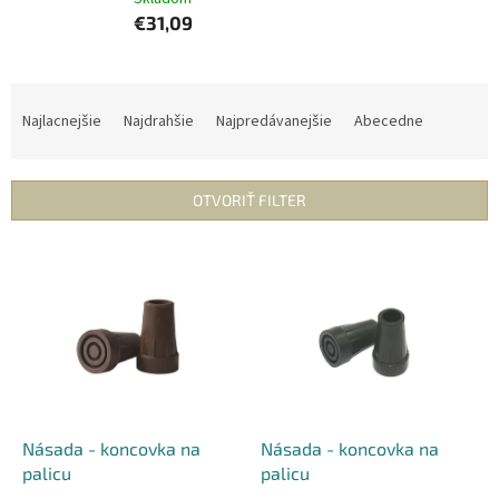
€31,09
R
a
Najlacnejšie
Najdrahšie
Najpredávanejšie
Abecedne
d
e
n
OTVORIŤ FILTER
i
e
V
p
ý
r
p
o
i
d
s
u
p
k
r
t
o
o
d
Násada - koncovka na
Násada - koncovka na
v
u
palicu
palicu
k