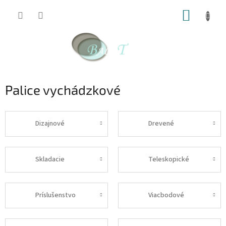
Prejsť
NÁKUP
na
obsah
KOŠÍK
Palice vychádzkové
Dizajnové
Drevené
Skladacie
Teleskopické
Príslušenstvo
Viacbodové