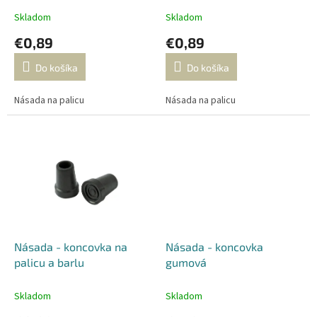
t
Skladom
Skladom
o
€0,89
€0,89
v
Do košíka
Do košíka
Násada na palicu
Násada na palicu
Násada - koncovka na
Násada - koncovka
palicu a barlu
gumová
Skladom
Skladom