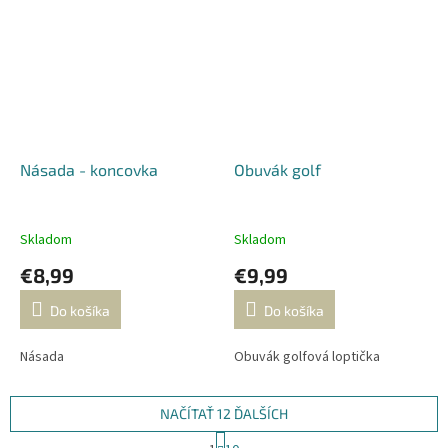
Násada - koncovka
Obuvák golf
Skladom
Skladom
€8,99
€9,99
Do košíka
Do košíka
Násada
Obuvák golfová loptička
NAČÍTAŤ 12 ĎALŠÍCH
S