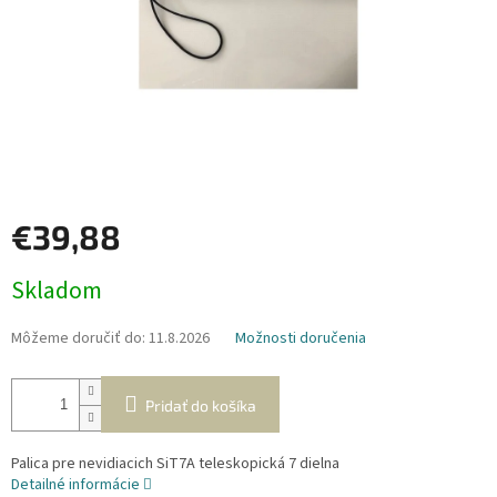
€39,88
Jednotková
Skladom
cena:
Môžeme doručiť do:
11.8.2026
Možnosti doručenia
Pridať do košíka
Palica pre nevidiacich SiT7A teleskopická 7 dielna
Detailné informácie