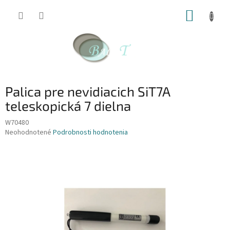
Prejsť
NÁKUP
na
obsah
KOŠÍK
Palica pre nevidiacich SiT7A
teleskopická 7 dielna
W70480
Priemerné
Neohodnotené
Podrobnosti hodnotenia
hodnotenie
produktu
je
0,0
z
5
hviezdičiek.