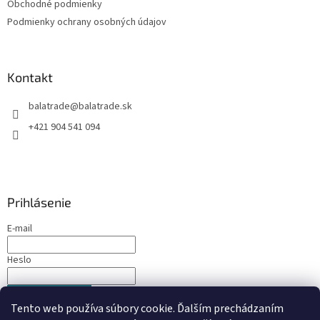
Obchodné podmienky
e
Podmienky ochrany osobných údajov
Kontakt
balatrade
@
balatrade.sk
+421 904 541 094
Prihlásenie
E-mail
Heslo
PRIHLÁSIŤ SA
Tento web používa súbory cookie. Ďalším prechádzaním
Nová registrácia
Zabudnuté heslo