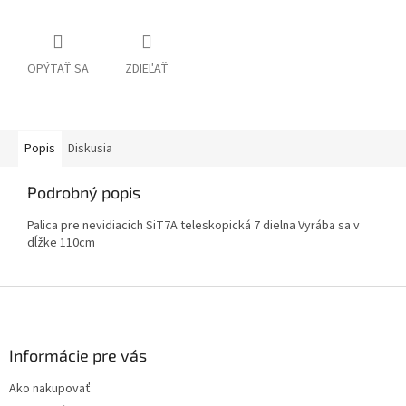
OPÝTAŤ SA
ZDIEĽAŤ
Popis
Diskusia
Podrobný popis
Palica pre nevidiacich SiT7A teleskopická 7 dielna Vyrába sa v
dĺžke 110cm
Z
á
p
ä
Informácie pre vás
t
Ako nakupovať
i