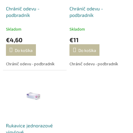
o
o
d
Chránič odevu -
Chránič odevu -
v
u
podbradník
podbradník
k
t
Skladom
Skladom
o
€4,60
€11
v
Do košíka
Do košíka
Chránič odevu - podbradník
Chránič odevu - podbradník
Rukavice jednorazové
vinylové