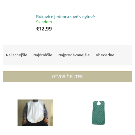
Rukavice jednorazové vinylové
Skladom
€12,99
R
a
Najlacnejšie
Najdrahšie
Najpredávanejšie
Abecedne
d
e
n
OTVORIŤ FILTER
i
e
V
p
ý
r
p
o
i
d
s
u
p
k
r
t