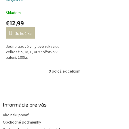
Skladom
€12,99
Do košíka
Jednorazové vinylové rukavice
Veľkosť: S, M, L, XLMnožstvo v
balení: 100ks
3
položiek celkom
O
v
l
Z
á
á
d
p
a
ä
Informácie pre vás
c
t
i
Ako nakupovať
i
e
Obchodné podmienky
p
e
r