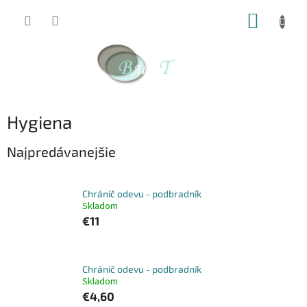
Prejsť
NÁKUP
na
obsah
KOŠÍK
Hygiena
Najpredávanejšie
Chránič odevu - podbradník
Skladom
€11
Chránič odevu - podbradník
Skladom
€4,60