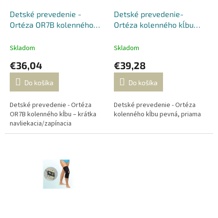
o
o
d
Detské prevedenie -
Detské prevedenie-
v
u
Ortéza OR7B kolenného
Ortéza kolenného kĺbu
k
kĺbu – krátka
pevná, priama
t
navliekacia/zapínacia
Skladom
Skladom
o
€36,04
€39,28
v
Do košíka
Do košíka
Detské prevedenie - Ortéza
Detské prevedenie - Ortéza
OR7B kolenného kĺbu – krátka
kolenného kĺbu pevná, priama
navliekacia/zapínacia