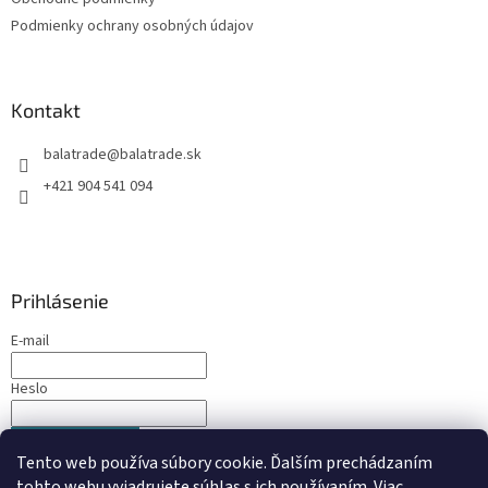
p
e
r
Podmienky ochrany osobných údajov
v
k
y
v
Kontakt
ý
p
balatrade
@
balatrade.sk
i
+421 904 541 094
s
u
Prihlásenie
E-mail
Heslo
PRIHLÁSIŤ SA
Tento web používa súbory cookie. Ďalším prechádzaním
Nová registrácia
Zabudnuté heslo
tohto webu vyjadrujete súhlas s ich používaním. Viac