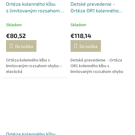
Ortéza kolenného kĺbu
Detské prevedenie -
s limitovaným rozsahom
Ortéza OR1 kolenného
ohybu – elastická
kĺbu s limitovaným
rozsahom ohybu
Skladom
Skladom
€80,52
€118,14
Do košíka
Do košíka
Ortéza kolenného kĺbu s
Detské prevedenie - Ortéza
limitovaným rozsahom ohybu –
OR1 kolenného kĺbu s
elastická
limitovaným rozsahom ohybu
Ortéza kolenného kĺbu