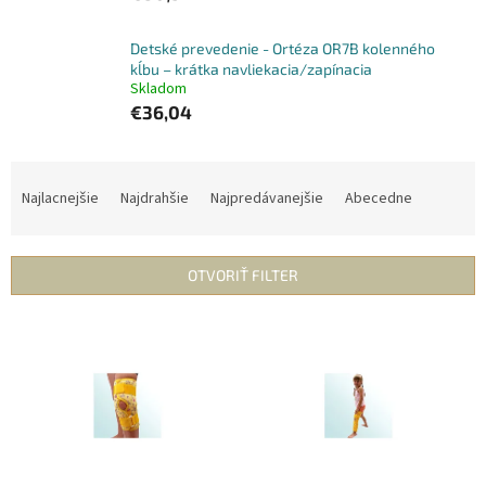
Detské prevedenie - Ortéza OR7B kolenného
kĺbu – krátka navliekacia/zapínacia
Skladom
€36,04
R
a
Najlacnejšie
Najdrahšie
Najpredávanejšie
Abecedne
d
e
n
OTVORIŤ FILTER
i
e
V
p
ý
r
p
o
i
d
s
u
p
k
r
t