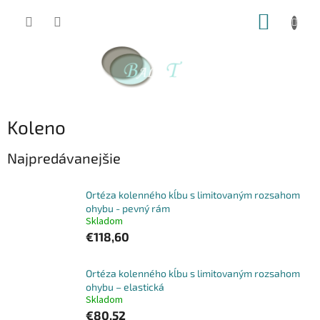
Prejsť
NÁKUP
na
obsah
KOŠÍK
Koleno
Najpredávanejšie
Ortéza kolenného kĺbu s limitovaným rozsahom
ohybu - pevný rám
Skladom
€118,60
Ortéza kolenného kĺbu s limitovaným rozsahom
ohybu – elastická
Skladom
€80,52