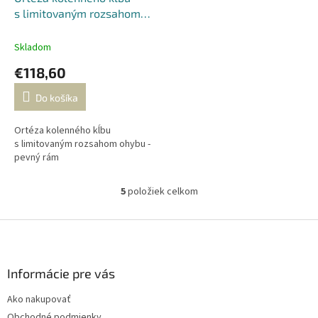
s limitovaným rozsahom
ohybu - pevný rám
Skladom
€118,60
Do košíka
Ortéza kolenného kĺbu
s limitovaným rozsahom ohybu -
pevný rám
5
položiek celkom
O
v
l
Z
á
á
d
p
a
ä
Informácie pre vás
c
t
i
Ako nakupovať
i
e
Obchodné podmienky