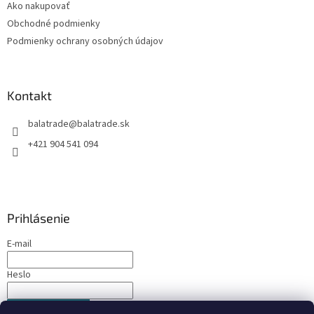
Ako nakupovať
i
Obchodné podmienky
e
Podmienky ochrany osobných údajov
Kontakt
balatrade
@
balatrade.sk
+421 904 541 094
Prihlásenie
E-mail
Heslo
PRIHLÁSIŤ SA