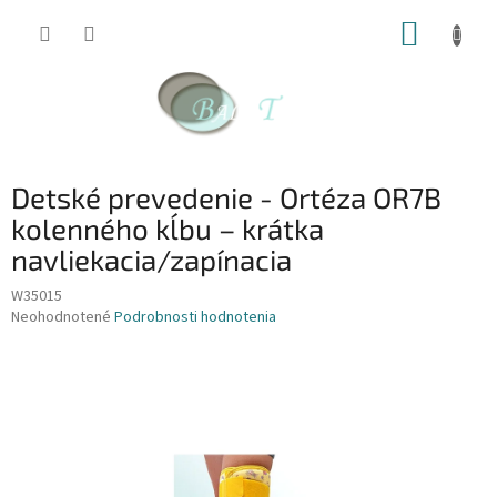
Prejsť
NÁKUP
na
obsah
KOŠÍK
Detské prevedenie - Ortéza OR7B
kolenného kĺbu – krátka
navliekacia/zapínacia
W35015
Priemerné
Neohodnotené
Podrobnosti hodnotenia
hodnotenie
produktu
je
0,0
z
5
hviezdičiek.