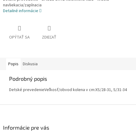
navliekacia/zapínacia
Detailné informácie
OPÝTAŤ SA
ZDIEĽAŤ
Popis
Diskusia
Podrobný popis
Detské prevedenieVeľkosť/obvod kolena v cm:XS/28-31, S/31-34
Z
á
p
ä
Informácie pre vás
t