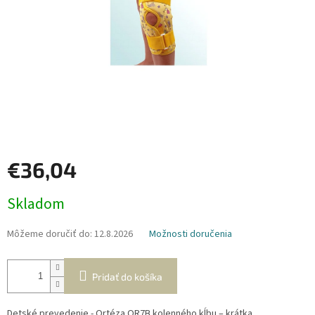
€36,04
Jednotková
Skladom
cena:
Môžeme doručiť do:
12.8.2026
Možnosti doručenia
Pridať do košíka
Detské prevedenie - Ortéza OR7B kolenného kĺbu – krátka