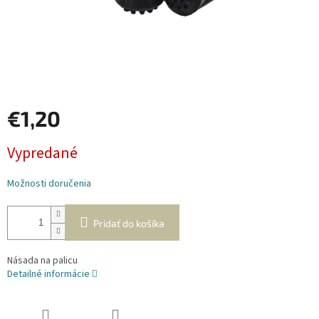
€1,20
Jednotková
Vypredané
cena:
Možnosti doručenia
Pridať do košíka
Násada na palicu
Detailné informácie