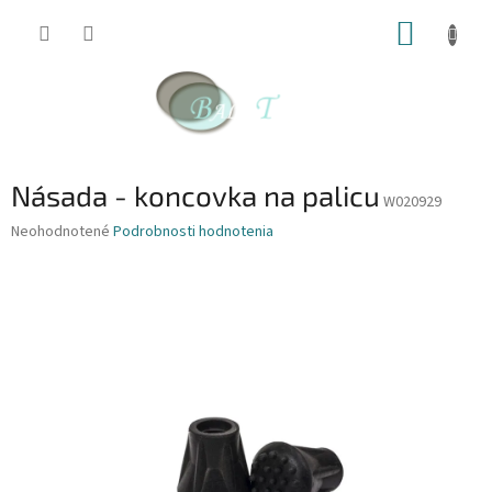
Prejsť
NÁKUP
na
obsah
KOŠÍK
Násada - koncovka na palicu
W020929
Priemerné
Neohodnotené
Podrobnosti hodnotenia
hodnotenie
produktu
je
0,0
z
5
hviezdičiek.