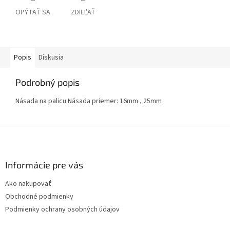
OPÝTAŤ SA
ZDIEĽAŤ
Popis
Diskusia
Podrobný popis
Násada na palicu Násada priemer: 16mm , 25mm
Z
á
p
ä
Informácie pre vás
t
Ako nakupovať
i
Obchodné podmienky
e
Podmienky ochrany osobných údajov