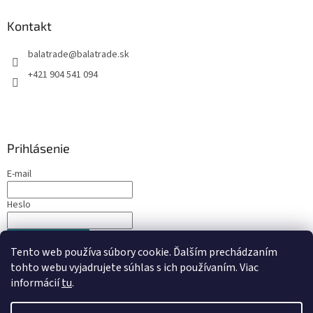
Kontakt
balatrade
@
balatrade.sk
+421 904 541 094
Prihlásenie
E-mail
Heslo
PRIHLÁSIŤ SA
Tento web používa súbory cookie. Ďalším prechádzaním
Nová registrácia
Zabudnuté heslo
tohto webu vyjadrujete súhlas s ich používaním. Viac
informácií
tu
.