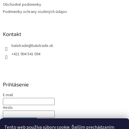
Obchodné podmienky
e
Podmienky ochrany osobných údajov
Kontakt
balatrade
@
balatrade.sk
+421 904 541 094
Prihlásenie
E-mail
Heslo
PRIHLÁSIŤ SA
Tento web používa súbory cookie. Ďalším prechádzaním