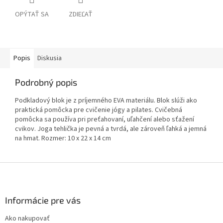
OPÝTAŤ SA
ZDIEĽAŤ
Popis
Diskusia
Podrobný popis
Podkladový blok je z príjemného EVA materiálu. Blok slúži ako
praktická pomôcka pre cvičenie jógy a pilates. Cvičebná
pomôcka sa používa pri preťahovaní, uľahčení alebo sťažení
cvikov. Joga tehlička je pevná a tvrdá, ale zároveň ľahká a jemná
na hmat. Rozmer: 10 x 22 x 14 cm
Z
á
p
ä
Informácie pre vás
t
Ako nakupovať
i