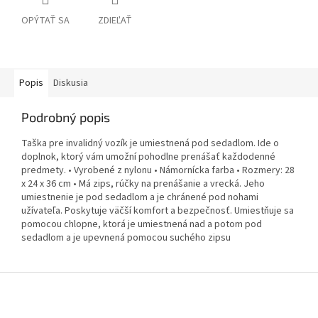
OPÝTAŤ SA
ZDIEĽAŤ
Popis
Diskusia
Podrobný popis
Taška pre invalidný vozík je umiestnená pod sedadlom. Ide o
doplnok, ktorý vám umožní pohodlne prenášať každodenné
predmety. • Vyrobené z nylonu • Námornícka farba • Rozmery: 28
x 24 x 36 cm • Má zips, rúčky na prenášanie a vrecká. Jeho
umiestnenie je pod sedadlom a je chránené pod nohami
užívateľa. Poskytuje väčší komfort a bezpečnosť. Umiestňuje sa
pomocou chlopne, ktorá je umiestnená nad a potom pod
sedadlom a je upevnená pomocou suchého zipsu
Z
á
p