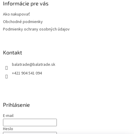
ä
Informácie pre vás
t
Ako nakupovať
i
Obchodné podmienky
e
Podmienky ochrany osobných údajov
Kontakt
balatrade
@
balatrade.sk
+421 904 541 094
Prihlásenie
E-mail
Heslo