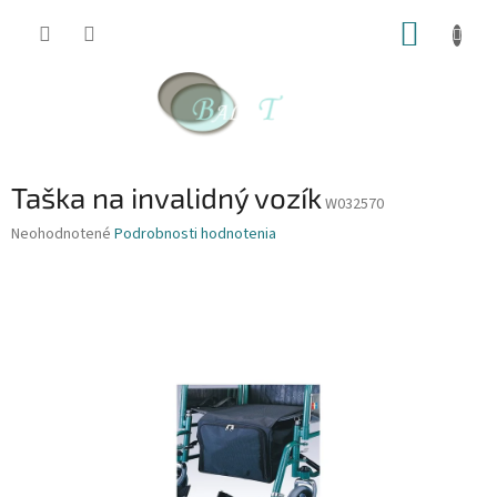
Prejsť
NÁKUP
na
obsah
KOŠÍK
Taška na invalidný vozík
W032570
Priemerné
Neohodnotené
Podrobnosti hodnotenia
hodnotenie
produktu
je
0,0
z
5
hviezdičiek.