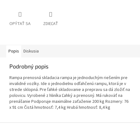
OPÝTAŤ SA
ZDIEĽAŤ
Popis
Diskusia
Podrobný popis
Rampa prenosná skladacia rampa je jednoduchým riešením pre
invalidné vozíky. Ide o jednodielnu odľahčenú rampu, ktorá je v
strede sklopná. Pre ľahké skladovanie a prepravu sa dá zložiť na
polovicu. Vyrobené z hliníka Ľahký a prenosný. Má rukoväť na
prenášanie Podporuje maximálne zaťaženie 200 kg Rozmery: 76
x 91 cm Čistá hmotnosť: 7,4 kg Hrubá hmotnosť: 8,4 kg
Z
á
p