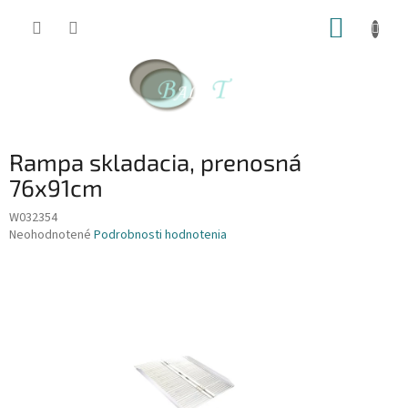
Prejsť
NÁKUP
na
obsah
KOŠÍK
Rampa skladacia, prenosná
76x91cm
W032354
Priemerné
Neohodnotené
Podrobnosti hodnotenia
hodnotenie
produktu
je
0,0
z
5
hviezdičiek.