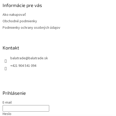
ä
Informácie pre vás
t
Ako nakupovať
i
Obchodné podmienky
e
Podmienky ochrany osobných údajov
Kontakt
balatrade
@
balatrade.sk
+421 904 541 094
Prihlásenie
E-mail
Heslo