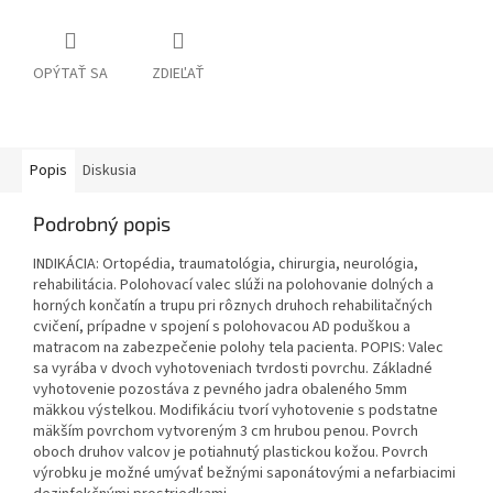
OPÝTAŤ SA
ZDIEĽAŤ
Popis
Diskusia
Podrobný popis
INDIKÁCIA: Ortopédia, traumatológia, chirurgia, neurológia,
rehabilitácia. Polohovací valec slúži na polohovanie dolných a
horných končatín a trupu pri rôznych druhoch rehabilitačných
cvičení, prípadne v spojení s polohovacou AD poduškou a
matracom na zabezpečenie polohy tela pacienta. POPIS: Valec
sa vyrába v dvoch vyhotoveniach tvrdosti povrchu. Základné
vyhotovenie pozostáva z pevného jadra obaleného 5mm
mäkkou výstelkou. Modifikáciu tvorí vyhotovenie s podstatne
mäkším povrchom vytvoreným 3 cm hrubou penou. Povrch
oboch druhov valcov je potiahnutý plastickou kožou. Povrch
výrobku je možné umývať bežnými saponátovými a nefarbiacimi