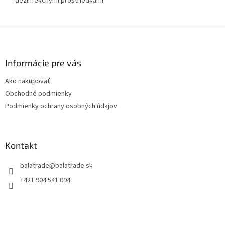
dezinfekčnými prostriedkami.
Z
á
p
ä
Informácie pre vás
t
Ako nakupovať
i
Obchodné podmienky
e
Podmienky ochrany osobných údajov
Kontakt
balatrade
@
balatrade.sk
+421 904 541 094