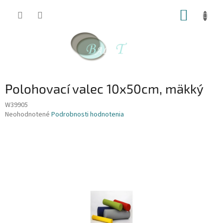
Prejsť
NÁKUP
na
obsah
KOŠÍK
Polohovací valec 10x50cm, mäkký
W39905
Priemerné
Neohodnotené
Podrobnosti hodnotenia
hodnotenie
produktu
je
0,0
z
5
hviezdičiek.