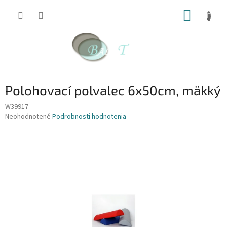
Prejsť
NÁKUP
na
obsah
KOŠÍK
Polohovací polvalec 6x50cm, mäkký
W39917
Priemerné
Neohodnotené
Podrobnosti hodnotenia
hodnotenie
produktu
je
0,0
z
5
hviezdičiek.