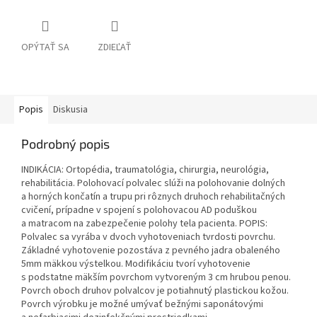
OPÝTAŤ SA
ZDIEĽAŤ
Popis
Diskusia
Podrobný popis
INDIKÁCIA: Ortopédia, traumatológia, chirurgia, neurológia,
rehabilitácia. Polohovací polvalec slúži na polohovanie dolných
a horných končatín a trupu pri rôznych druhoch rehabilitačných
cvičení, prípadne v spojení s polohovacou AD poduškou
a matracom na zabezpečenie polohy tela pacienta. POPIS:
Polvalec sa vyrába v dvoch vyhotoveniach tvrdosti povrchu.
Základné vyhotovenie pozostáva z pevného jadra obaleného
5mm mäkkou výstelkou. Modifikáciu tvorí vyhotovenie
s podstatne mäkším povrchom vytvoreným 3 cm hrubou penou.
Povrch oboch druhov polvalcov je potiahnutý plastickou kožou.
Povrch výrobku je možné umývať bežnými saponátovými