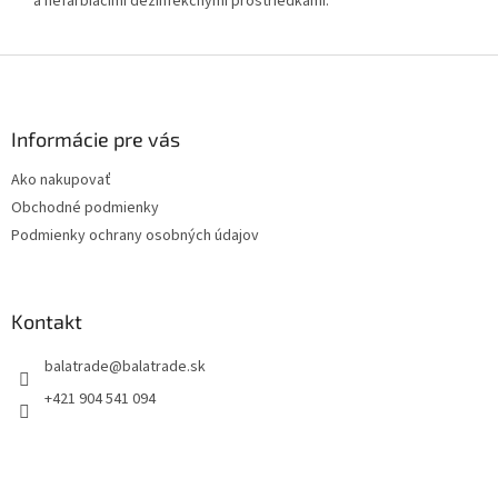
a nefarbiacimi dezinfekčnými prostriedkami.
Z
á
p
ä
Informácie pre vás
t
Ako nakupovať
i
Obchodné podmienky
e
Podmienky ochrany osobných údajov
Kontakt
balatrade
@
balatrade.sk
+421 904 541 094