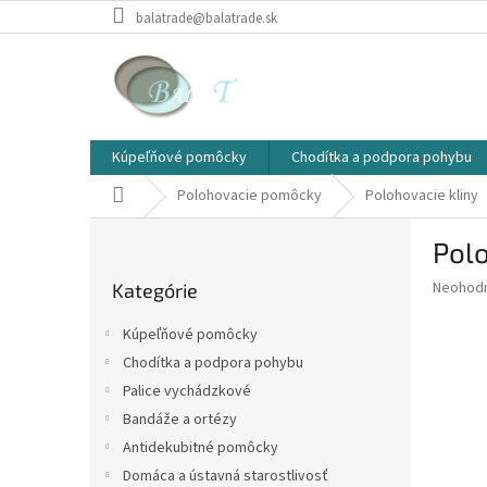
Prejsť
balatrade@balatrade.sk
na
obsah
Kúpeľňové pomôcky
Chodítka a podpora pohybu
Domov
Polohovacie pomôcky
Polohovacie kliny
B
Polo
o
Preskočiť
č
Priemer
Neohod
Kategórie
kategórie
n
hodnote
ý
produkt
Kúpeľňové pomôcky
p
je
Chodítka a podpora pohybu
0,0
a
z
Palice vychádzkové
n
5
e
Bandáže a ortézy
hviezdič
l
Antidekubitné pomôcky
Domáca a ústavná starostlivosť