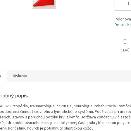
Polohovac
Detailné 
TLAČ
s
Diskusia
robný popis
ÁCIA: Ortopédia, traumatológia, chirurgia, neurológia, rehabilitácia. Pomôc
 podporená činnosť cievneho a lymfatického systému. Používa sa pri úrazo
esoch, stavov s poruchou odtoku krvi a lymfy. Udržiava končatinu v čiastočn
hké jadro polohovacieho klinu je na dotykovej časti pokryté mäkkou poly
eniu končatiny. Povrch je potiahnutý plastickou kožou.