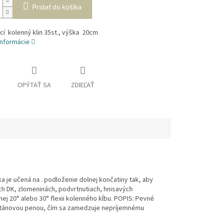
Pridať do košíka
í kolenný klin 35st., výška 20cm
informácie
OPÝTAŤ SA
ZDIEĽAŤ
ka je učená na . podloženie dolnej končatiny tak, aby
ch DK, zlomeninách, podvrtnutiach, hnisavých
ej 20° alebo 30° flexii kolenného kĺbu. POPIS: Pevné
uretánovou penou, čím sa zamedzuje nepríjemnému