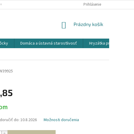
 OSOBNÝCH ÚDAJOV
Prihlásenie
NÁKUPNÝ
Prázdny košík
KOŠÍK
ôcky
Domáca a ústavná starostlivosť
Hryzátka pre detičky
W39925
,85
ová
dom
oručiť do:
10.8.2026
Možnosti doručenia