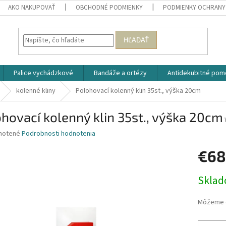
AKO NAKUPOVAŤ
OBCHODNÉ PODMIENKY
PODMIENKY OCHRANY
HĽADAŤ
Palice vychádzkové
Bandáže a ortézy
Antidekubitné pom
kolenné kliny
Polohovací kolenný klin 35st., výška 20cm
hovací kolenný klin 35st., výška 20cm
né
notené
Podrobnosti hodnotenia
nie
€68
u
Jednotk
Skla
cena:
iek.
Môžeme d