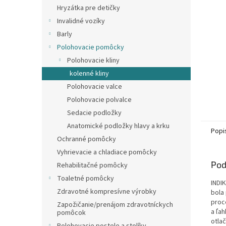
Hryzátka pre detičky
Invalidné vozíky
Barly
Polohovacie pomôcky
Polohovacie kliny
kolenné kliny
Polohovacie valce
Polohovacie polvalce
Sedacie podložky
Anatomické podložky hlavy a krku
Popi
Ochranné pomôcky
Vyhrievacie a chladiace pomôcky
Pod
Rehabilitačné pomôcky
Toaletné pomôcky
INDIK
Zdravotné kompresívne výrobky
bola
proc
Zapožičanie/prenájom zdravotníckych
a ľa
pomôcok
otlač