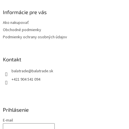
p
ä
Informácie pre vás
t
Ako nakupovať
i
Obchodné podmienky
e
Podmienky ochrany osobných údajov
Kontakt
balatrade
@
balatrade.sk
+421 904 541 094
Prihlásenie
E-mail