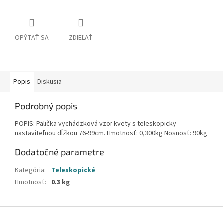
OPÝTAŤ SA
ZDIEĽAŤ
Popis
Diskusia
Podrobný popis
POPIS: Palička vychádzková vzor kvety s teleskopicky
nastaviteľnou dĺžkou 76-99cm. Hmotnosť: 0,300kg Nosnosť: 90kg
Dodatočné parametre
Kategória
:
Teleskopické
Hmotnosť
:
0.3 kg
Z
á