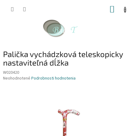
Prejsť
NÁKUP
na
obsah
KOŠÍK
Palička vychádzková teleskopicky
nastaviteľná dĺžka
W020420
Priemerné
Neohodnotené
Podrobnosti hodnotenia
hodnotenie
produktu
je
0,0
z
5
hviezdičiek.