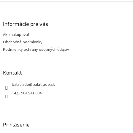
Z
á
p
ä
Informácie pre vás
t
Ako nakupovať
i
Obchodné podmienky
e
Podmienky ochrany osobných údajov
Kontakt
balatrade
@
balatrade.sk
+421 904 541 094
Prihlásenie