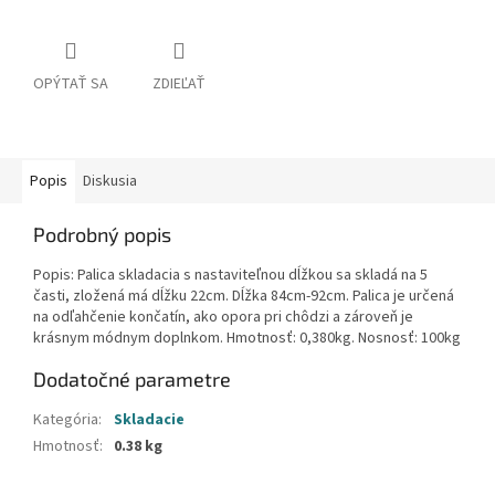
OPÝTAŤ SA
ZDIEĽAŤ
Popis
Diskusia
Podrobný popis
Popis: Palica skladacia s nastaviteľnou dĺžkou sa skladá na 5
časti, zložená má dĺžku 22cm. Dĺžka 84cm-92cm. Palica je určená
na odľahčenie končatín, ako opora pri chôdzi a zároveň je
krásnym módnym doplnkom. Hmotnosť: 0,380kg. Nosnosť: 100kg
Dodatočné parametre
Kategória
:
Skladacie
Hmotnosť
:
0.38 kg