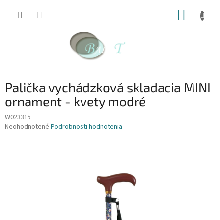
Prejsť
NÁKUP
na
obsah
KOŠÍK
Palička vychádzková skladacia MINI
ornament - kvety modré
W023315
Priemerné
Neohodnotené
Podrobnosti hodnotenia
hodnotenie
produktu
je
0,0
z
5
hviezdičiek.