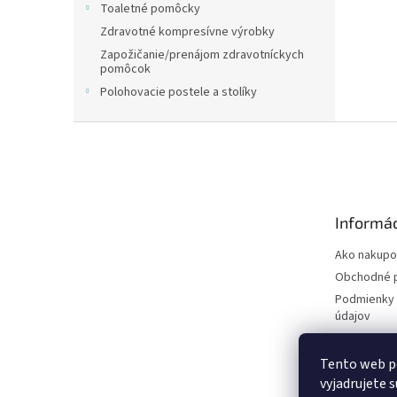
Toaletné pomôcky
Zdravotné kompresívne výrobky
Zapožičanie/prenájom zdravotníckych
pomôcok
Polohovacie postele a stolíky
Z
á
p
ä
t
Informác
i
e
Ako nakupo
Obchodné 
Podmienky 
údajov
Tento web p
vyjadrujete s