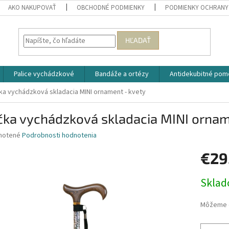
AKO NAKUPOVAŤ
OBCHODNÉ PODMIENKY
PODMIENKY OCHRANY
HĽADAŤ
Palice vychádzkové
Bandáže a ortézy
Antidekubitné pom
čka vychádzková skladacia MINI ornament - kvety
čka vychádzková skladacia MINI ornam
né
notené
Podrobnosti hodnotenia
nie
€29
u
Jednotk
Skla
cena:
iek.
Môžeme d