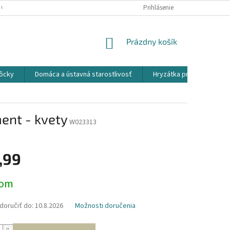
 OSOBNÝCH ÚDAJOV
Prihlásenie
NÁKUPNÝ
Prázdny košík
KOŠÍK
ôcky
Domáca a ústavná starostlivosť
Hryzátka pre detičky
ent - kvety
W023313
,99
ová
dom
oručiť do:
10.8.2026
Možnosti doručenia