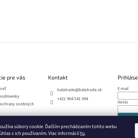
ie pre vás
Kontakt
Prihláse
vať
E-mail
balatrade
@
balatrade.sk
podmienky
+421 904 541 094
Heslo
ochrany osobných
PRIHLÁS
oužíva súbory cookie. Ďalším prechádzaním tohto webu
Nová regis
úhlas s ich používaním. Viac informácií
tu
.