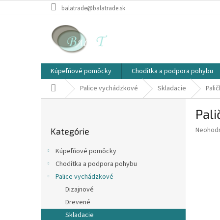
Prejsť
balatrade@balatrade.sk
na
obsah
Kúpeľňové pomôcky
Chodítka a podpora pohybu
Domov
Palice vychádzkové
Skladacie
Pali
B
Pali
o
Preskočiť
č
Priemer
Neohod
Kategórie
kategórie
n
hodnote
ý
produkt
Kúpeľňové pomôcky
p
je
Chodítka a podpora pohybu
0,0
a
z
Palice vychádzkové
n
5
e
Dizajnové
hviezdič
l
Drevené
Skladacie