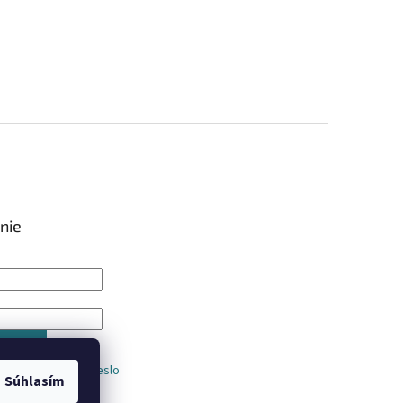
nie
IŤ SA
trácia
Zabudnuté heslo
Súhlasím