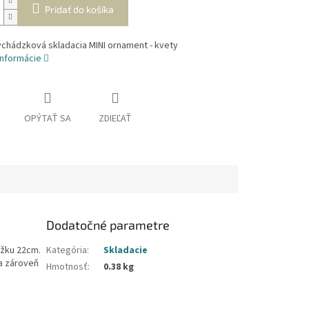
Pridať do košíka
ychádzková skladacia MINI ornament - kvety
informácie
OPÝTAŤ SA
ZDIEĽAŤ
Dodatočné parametre
ĺžku 22cm.
Kategória
:
Skladacie
 a zároveň
Hmotnosť
:
0.38 kg