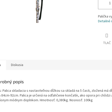
Palička v
Detailné 
TLAČ
s
Diskusia
robný popis
: Palica skladacia s nastaviteľnou dĺžkou sa skladá na 5 časti, zložená má d
a 84cm-92cm. Palica je určená na odľahčenie končatín, ako opora pri chôdzi
rásnym módnym doplnkom. Hmotnosť: 0,380kg. Nosnosť: 100kg