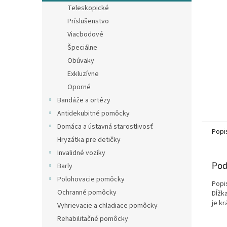
Teleskopické
Príslušenstvo
Viacbodové
Špeciálne
Obúvaky
Exkluzívne
Oporné
Bandáže a ortézy
Antidekubitné pomôcky
Domáca a ústavná starostlivosť
Popi
Hryzátka pre detičky
Invalidné vozíky
Pod
Barly
Polohovacie pomôcky
Popis
Ochranné pomôcky
Dĺžk
je k
Vyhrievacie a chladiace pomôcky
Rehabilitačné pomôcky