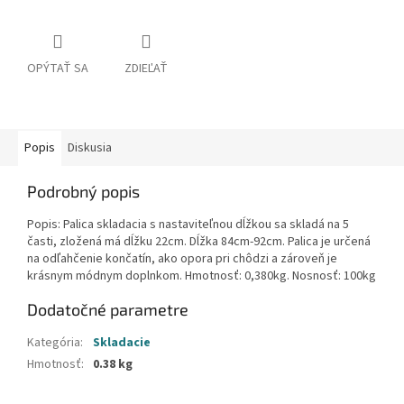
OPÝTAŤ SA
ZDIEĽAŤ
Popis
Diskusia
Podrobný popis
Popis: Palica skladacia s nastaviteľnou dĺžkou sa skladá na 5
časti, zložená má dĺžku 22cm. Dĺžka 84cm-92cm. Palica je určená
na odľahčenie končatín, ako opora pri chôdzi a zároveň je
krásnym módnym doplnkom. Hmotnosť: 0,380kg. Nosnosť: 100kg
Dodatočné parametre
Kategória
:
Skladacie
Hmotnosť
:
0.38 kg