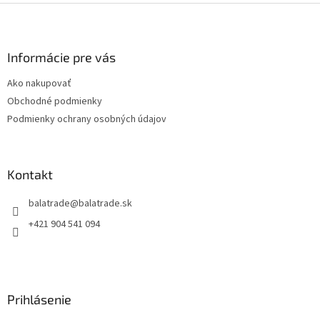
Z
á
p
ä
Informácie pre vás
t
Ako nakupovať
i
Obchodné podmienky
e
Podmienky ochrany osobných údajov
Kontakt
balatrade
@
balatrade.sk
+421 904 541 094
Prihlásenie