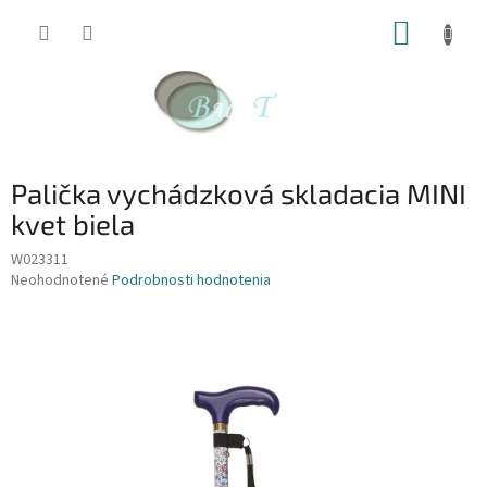
Prejsť
NÁKUP
na
obsah
KOŠÍK
Palička vychádzková skladacia MINI
kvet biela
W023311
Priemerné
Neohodnotené
Podrobnosti hodnotenia
hodnotenie
produktu
je
0,0
z
5
hviezdičiek.