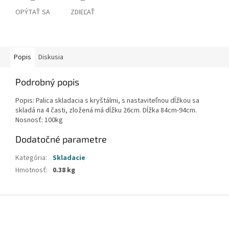
OPÝTAŤ SA
ZDIEĽAŤ
Popis
Diskusia
Podrobný popis
Popis: Palica skladacia s kryštálmi, s nastaviteľnou dĺžkou sa
skladá na 4 časti, zložená má dĺžku 26cm. Dĺžka 84cm-94cm.
Nosnosť: 100kg
Dodatočné parametre
Kategória
:
Skladacie
Hmotnosť
:
0.38 kg
Z
á
p