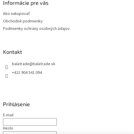
ä
Informácie pre vás
t
Ako nakupovať
i
Obchodné podmienky
e
Podmienky ochrany osobných údajov
Kontakt
balatrade
@
balatrade.sk
+421 904 541 094
Prihlásenie
E-mail
Heslo