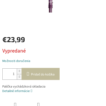
€23,99
Jednotková
Vypredané
cena:
Možnosti doručenia
Pridať do košíka
Palička vychádzková skladacia
Detailné informácie