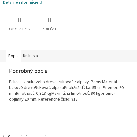
Detailné informácie
OPÝTAŤ SA
ZDIEĽAŤ
Popis
Diskusia
Podrobný popis
Palica - z bukového dreva, rukoväť z alpaky Popis:Materiál:
bukové drevoRukoväť: alpakaPribližná dĺžka: 95 cmPriemer: 20
mmHmotnosť: 0,323 kgMaximálna hmotnosť: 90 kgpriemer
objímky 20 mm. Referenčné číslo: 813
Z
á
p