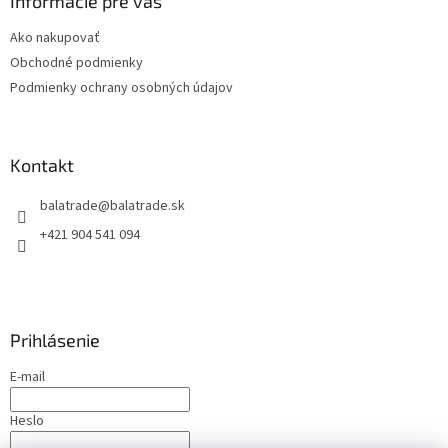
ä
Informácie pre vás
t
Ako nakupovať
i
Obchodné podmienky
e
Podmienky ochrany osobných údajov
Kontakt
balatrade
@
balatrade.sk
+421 904 541 094
Prihlásenie
E-mail
Heslo