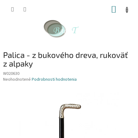
Prejsť
NÁKUP
na
obsah
KOŠÍK
Palica - z bukového dreva, rukoväť
z alpaky
W020630
Priemerné
Neohodnotené
Podrobnosti hodnotenia
hodnotenie
produktu
je
0,0
z
5
hviezdičiek.