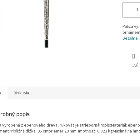
Palica vy
ornament 
Detailné 
TLAČ
s
Diskusia
robný popis
ca vyrobená z ebenového dreva, rukoväť je striebornáPopis:Materiál: ebeno
mentPribližná dĺžka: 95 cmpriemer 20 mmHmotnosť: 0,323 kgMaximálna hmo