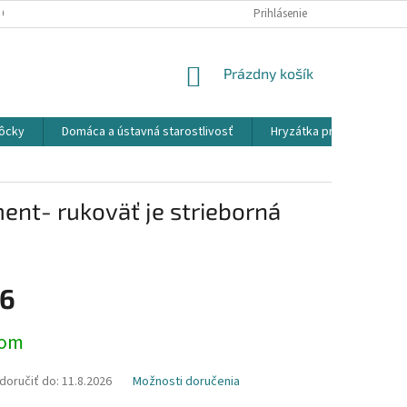
 OSOBNÝCH ÚDAJOV
Prihlásenie
NÁKUPNÝ
Prázdny košík
KOŠÍK
ôcky
Domáca a ústavná starostlivosť
Hryzátka pre detičky
nt- rukoväť je strieborná
6
ová
dom
oručiť do:
11.8.2026
Možnosti doručenia