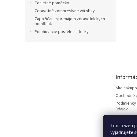
Toaletné pomôcky
Zdravotné kompresívne výrobky
Zapožičanie/prenájom zdravotníckych
pomôcok
Polohovacie postele a stolíky
Z
á
p
ä
t
Informác
i
e
Ako nakupo
Obchodné 
Podmienky 
údajov
Tento web p
vyjadrujete s