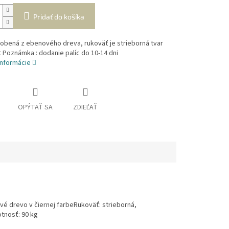
Pridať do košíka
robená z ebenového dreva, rukoväť je strieborná tvar
Poznámka : dodanie palíc do 10-14 dni
informácie
OPÝTAŤ SA
ZDIEĽAŤ
vé drevo v čiernej farbeRukoväť: strieborná,
tnosť: 90 kg