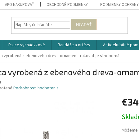
AKO NAKUPOVAŤ
OBCHODNÉ PODMIENKY
PODMIENKY OCHRANY
HĽADAŤ
Palice vychádzkové
Bandáže a ortézy
Antidekubitné pom
ica vyrobená z ebenového dreva-ornament- rukoväť je strieborná
ca vyrobená z ebenového dreva-orname
4
né
notené
Podrobnosti hodnotenia
nie
€34
u
Jednotk
Skla
cena:
iek.
Môžeme d