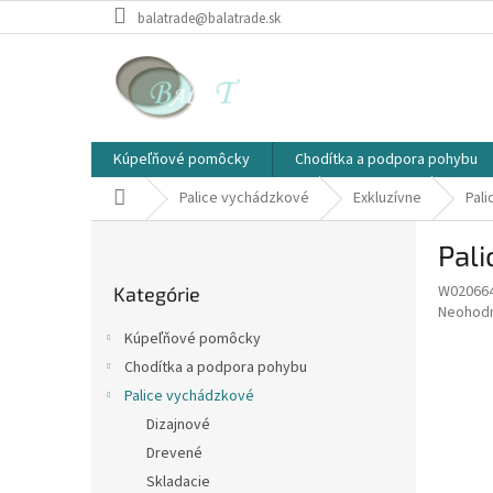
Prejsť
balatrade@balatrade.sk
na
obsah
Kúpeľňové pomôcky
Chodítka a podpora pohybu
Domov
Palice vychádzkové
Exkluzívne
Pal
B
Pali
o
Preskočiť
č
W02066
Kategórie
kategórie
n
Priemer
Neohod
ý
hodnote
Kúpeľňové pomôcky
p
produkt
Chodítka a podpora pohybu
je
a
0,0
Palice vychádzkové
n
z
e
Dizajnové
5
l
Drevené
hviezdič
Skladacie