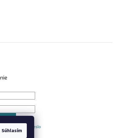
nie
IŤ SA
trácia
Zabudnuté heslo
Súhlasím