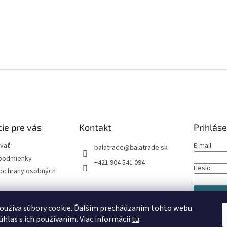
ie pre vás
Kontakt
Prihláse
vať
E-mail
balatrade
@
balatrade.sk
podmienky
+421 904 541 094
Heslo
ochrany osobných
PRIHLÁS
oužíva súbory cookie. Ďalším prechádzaním tohto webu
Nová regis
úhlas s ich používaním. Viac informácií
tu
.