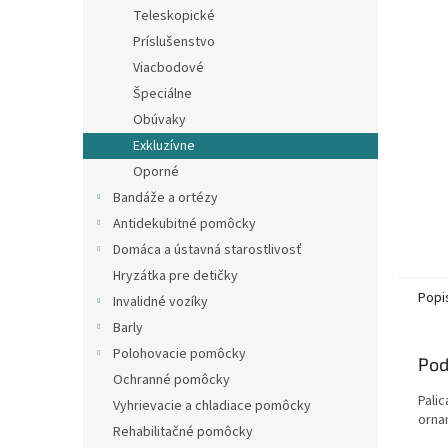
Teleskopické
Príslušenstvo
Viacbodové
Špeciálne
Obúvaky
Exkluzívne
Oporné
Bandáže a ortézy
Antidekubitné pomôcky
Domáca a ústavná starostlivosť
Hryzátka pre detičky
Popi
Invalidné vozíky
Barly
Polohovacie pomôcky
Pod
Ochranné pomôcky
Pali
Vyhrievacie a chladiace pomôcky
orna
Rehabilitačné pomôcky