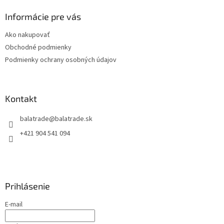
p
ä
Informácie pre vás
t
Ako nakupovať
i
Obchodné podmienky
e
Podmienky ochrany osobných údajov
Kontakt
balatrade
@
balatrade.sk
+421 904 541 094
Prihlásenie
E-mail