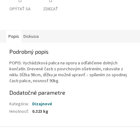
OPÝTAŤ SA
ZDIEĽAŤ
Popis
Diskusia
Podrobný popis
POPIS: Vychádzková palica na oporu a odľahčenie dolných
končatín. Drevené časti s povrchovým ošetrením, rukoväte z
niklu. Dĺžka 98cm, dĺžku je možné upraviť – spílením zo spodnej
časti palice, nosnosť 90kg.
Dodatočné parametre
Kategória
:
Dizajnové
Hmotnosť
:
0.323 kg
Z
á