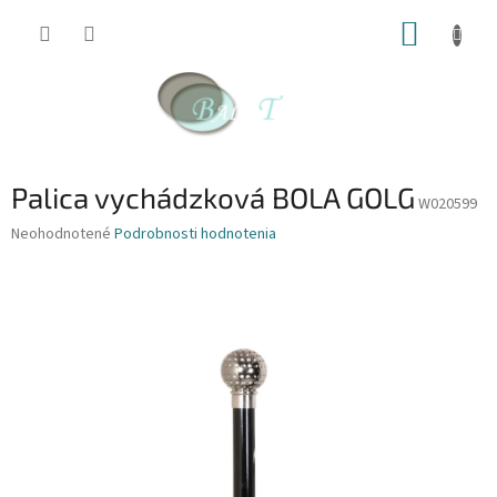
Prejsť
NÁKUP
na
obsah
KOŠÍK
Palica vychádzková BOLA GOLG
W020599
Priemerné
Neohodnotené
Podrobnosti hodnotenia
hodnotenie
produktu
je
0,0
z
5
hviezdičiek.