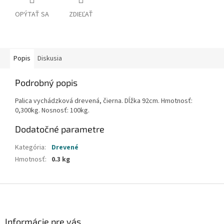
OPÝTAŤ SA
ZDIEĽAŤ
Popis
Diskusia
Podrobný popis
Palica vychádzková drevená, čierna. Dĺžka 92cm. Hmotnosť:
0,300kg. Nosnosť: 100kg.
Dodatočné parametre
Kategória
:
Drevené
Hmotnosť
:
0.3 kg
Z
á
p
ä
Informácie pre vás