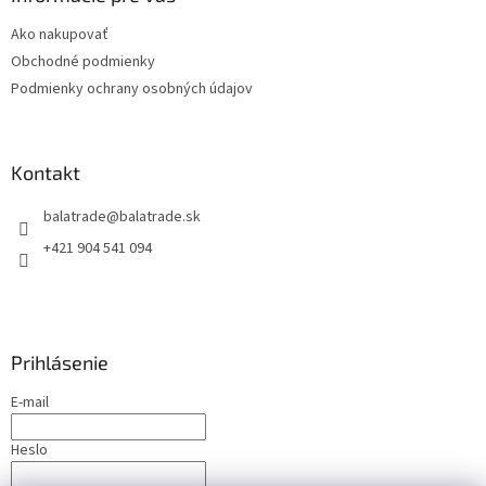
t
Ako nakupovať
i
Obchodné podmienky
e
Podmienky ochrany osobných údajov
Kontakt
balatrade
@
balatrade.sk
+421 904 541 094
Prihlásenie
E-mail
Heslo