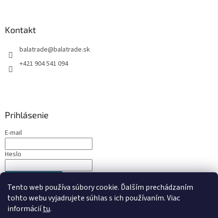
Kontakt
balatrade
@
balatrade.sk
+421 904 541 094
Prihlásenie
E-mail
Heslo
PRIHLÁSIŤ SA
Tento web používa súbory cookie. Ďalším prechádzaním
Nová registrácia
Zabudnuté heslo
tohto webu vyjadrujete súhlas s ich používaním. Viac
informácií
tu
.