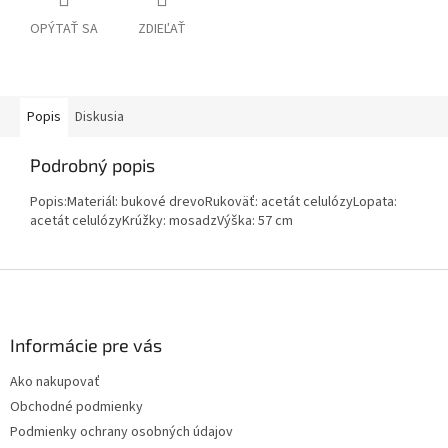
OPÝTAŤ SA
ZDIEĽAŤ
Popis
Diskusia
Podrobný popis
Popis:Materiál: bukové drevoRukoväť: acetát celulózyLopata:
acetát celulózyKrúžky: mosadzVýška: 57 cm
Z
á
p
ä
Informácie pre vás
t
Ako nakupovať
i
Obchodné podmienky
e
Podmienky ochrany osobných údajov