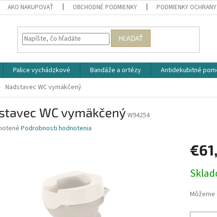
AKO NAKUPOVAŤ
OBCHODNÉ PODMIENKY
PODMIENKY OCHRANY
HĽADAŤ
Palice vychádzkové
Bandáže a ortézy
Antidekubitné pom
Nadstavec WC vymäkčený
stavec WC vymäkčený
W94254
né
notené
Podrobnosti hodnotenia
nie
€61
u
Jednotk
Skla
cena:
iek.
Môžeme d