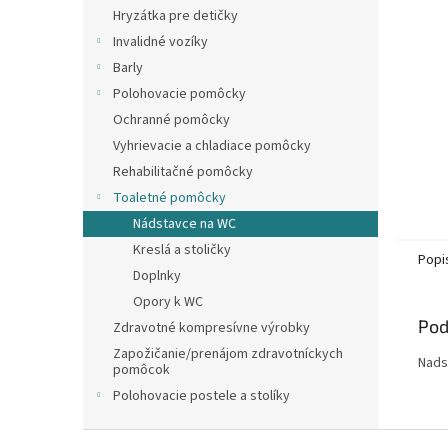
Hryzátka pre detičky
Invalidné vozíky
Barly
Polohovacie pomôcky
Ochranné pomôcky
Vyhrievacie a chladiace pomôcky
Rehabilitačné pomôcky
Toaletné pomôcky
Nádstavce na WC
Kreslá a stoličky
Popi
Doplnky
Opory k WC
Pod
Zdravotné kompresívne výrobky
Zapožičanie/prenájom zdravotníckych
Nads
pomôcok
Polohovacie postele a stolíky
Z