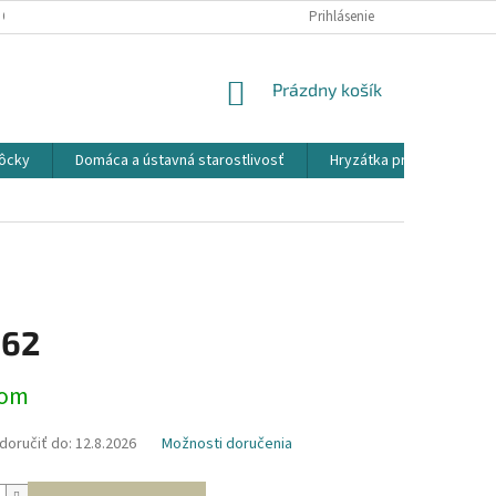
 OSOBNÝCH ÚDAJOV
Prihlásenie
NÁKUPNÝ
Prázdny košík
KOŠÍK
ôcky
Domáca a ústavná starostlivosť
Hryzátka pre detičky
,62
ová
dom
oručiť do:
12.8.2026
Možnosti doručenia