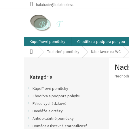
Prejsť
balatrade@balatrade.sk
na
obsah
Kúpeľňové pomôcky
Chodítka a podpora pohybu
Domov
Toaletné pomôcky
Nádstavce na WC
B
Nad
o
Preskočiť
č
Priemer
Neohod
Kategórie
kategórie
n
hodnote
ý
produkt
Kúpeľňové pomôcky
p
je
Chodítka a podpora pohybu
0,0
a
z
Palice vychádzkové
n
5
e
Bandáže a ortézy
hviezdič
l
Antidekubitné pomôcky
Domáca a ústavná starostlivosť