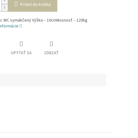
Pridať do košíka
c WC vymäkčený Výška – 10cmNosnosť – 120kg
informácie
OPÝTAŤ SA
ZDIEĽAŤ