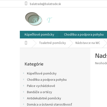
Prejsť
balatrade@balatrade.sk
na
obsah
Kúpeľňové pomôcky
Chodítka a podpora pohybu
Domov
Toaletné pomôcky
Nádstavce na WC
B
Nad
o
Preskočiť
č
Priemer
Neohod
Kategórie
kategórie
n
hodnote
ý
produkt
Kúpeľňové pomôcky
p
je
Chodítka a podpora pohybu
0,0
a
z
Palice vychádzkové
n
5
e
Bandáže a ortézy
hviezdič
l
Antidekubitné pomôcky
Domáca a ústavná starostlivosť