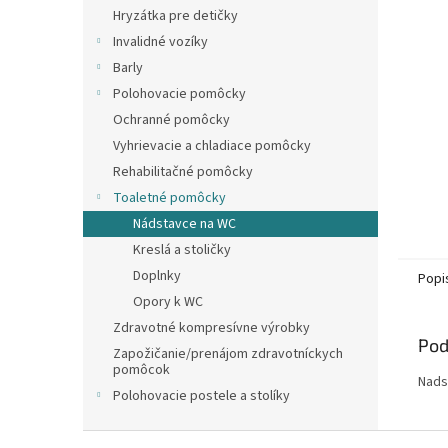
Hryzátka pre detičky
Invalidné vozíky
Barly
Polohovacie pomôcky
Ochranné pomôcky
Vyhrievacie a chladiace pomôcky
Rehabilitačné pomôcky
Toaletné pomôcky
Nádstavce na WC
Kreslá a stoličky
Doplnky
Popi
Opory k WC
Zdravotné kompresívne výrobky
Pod
Zapožičanie/prenájom zdravotníckych
pomôcok
Nads
Polohovacie postele a stolíky
Z