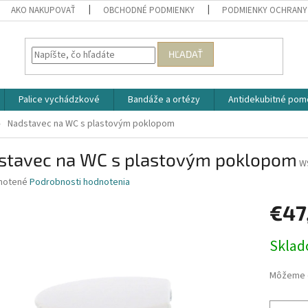
AKO NAKUPOVAŤ
OBCHODNÉ PODMIENKY
PODMIENKY OCHRANY
HĽADAŤ
Palice vychádzkové
Bandáže a ortézy
Antidekubitné pom
Nadstavec na WC s plastovým poklopom
stavec na WC s plastovým poklopom
W
né
notené
Podrobnosti hodnotenia
nie
€47
u
Jednotk
Skla
cena:
iek.
Môžeme d