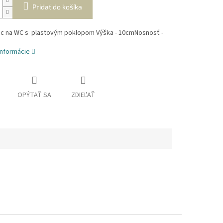
Pridať do košíka
c na WC s plastovým poklopom Výška - 10cmNosnosť -
informácie
OPÝTAŤ SA
ZDIEĽAŤ