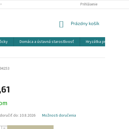
 OSOBNÝCH ÚDAJOV
Prihlásenie
NÁKUPNÝ
Prázdny košík
KOŠÍK
ôcky
Domáca a ústavná starostlivosť
Hryzátka pre detičky
94253
,61
ová
dom
oručiť do:
10.8.2026
Možnosti doručenia