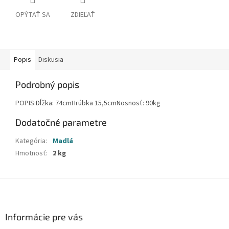
OPÝTAŤ SA
ZDIEĽAŤ
Popis
Diskusia
Podrobný popis
POPIS:Dĺžka: 74cmHrúbka 15,5cmNosnosť: 90kg
Dodatočné parametre
Kategória
:
Madlá
Hmotnosť
:
2 kg
Z
á
p
ä
Informácie pre vás
t