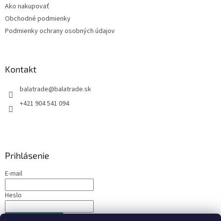
Ako nakupovať
i
Obchodné podmienky
e
Podmienky ochrany osobných údajov
Kontakt
balatrade
@
balatrade.sk
+421 904 541 094
Prihlásenie
E-mail
Heslo