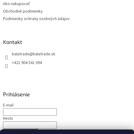
Ako nakupovať
i
Obchodné podmienky
e
Podmienky ochrany osobných údajov
Kontakt
balatrade
@
balatrade.sk
+421 904 541 094
Prihlásenie
E-mail
Heslo