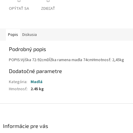
OPÝTAŤ SA
ZDIEĽAŤ
Popis
Diskusia
Podrobný popis
POPIS:Výška 72-92cmDĺžka ramena madla 74cmHmotnosť: 2,45kg
Dodatočné parametre
Kategória
:
Madlá
Hmotnosť
:
2.45 kg
Z
á
p
ä
Informácie pre vás
t