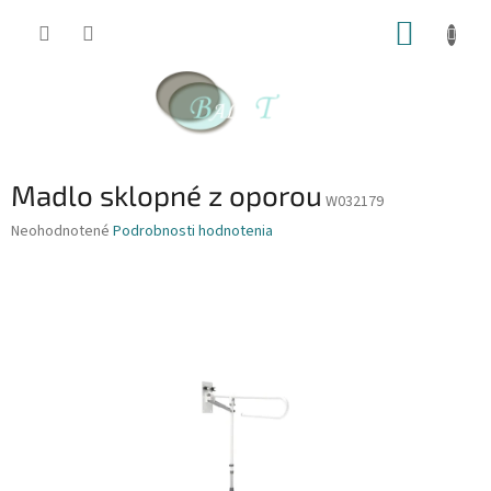
Prejsť
NÁKUP
na
obsah
KOŠÍK
Madlo sklopné z oporou
W032179
Priemerné
Neohodnotené
Podrobnosti hodnotenia
hodnotenie
produktu
je
0,0
z
5
hviezdičiek.