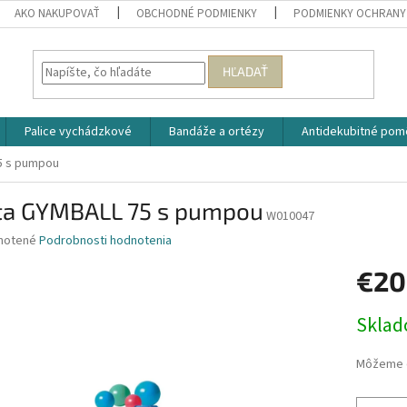
AKO NAKUPOVAŤ
OBCHODNÉ PODMIENKY
PODMIENKY OCHRANY
HĽADAŤ
Palice vychádzkové
Bandáže a ortézy
Antidekubitné pom
5 s pumpou
ta GYMBALL 75 s pumpou
W010047
né
notené
Podrobnosti hodnotenia
nie
€20
u
Jednotk
Skla
cena:
iek.
Môžeme d