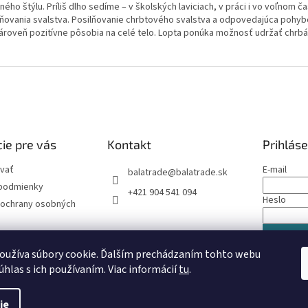
ného štýlu. Príliš dlho sedíme – v školských laviciach, v práci i vo voľnom
lňovania svalstva. Posilňovanie chrbtového svalstva a odpovedajúca pohybov
zároveň pozitívne pôsobia na celé telo. Lopta ponúka možnosť udržať chrbá
ie pre vás
Kontakt
Prihláse
vať
E-mail
balatrade
@
balatrade.sk
podmienky
+421 904 541 094
Heslo
ochrany osobných
PRIHLÁS
oužíva súbory cookie. Ďalším prechádzaním tohto webu
Nová regis
úhlas s ich používaním. Viac informácií
tu
.
ie