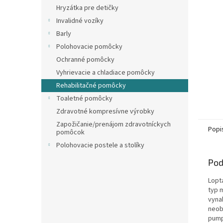
Hryzátka pre detičky
Invalidné vozíky
Barly
Polohovacie pomôcky
Ochranné pomôcky
Vyhrievacie a chladiace pomôcky
Rehabilitačné pomôcky
Toaletné pomôcky
Zdravotné kompresívne výrobky
Zapožičanie/prenájom zdravotníckych
Popi
pomôcok
Polohovacie postele a stolíky
Pod
Lopt
typ m
vyna
neob
pump