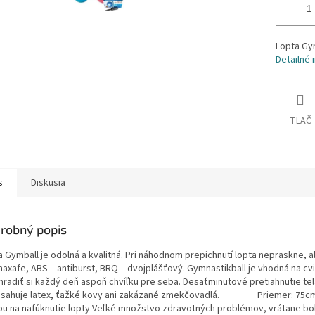
Lopta Gy
Detailné 
TLAČ
s
Diskusia
robný popis
a Gymball je odolná a kvalitná. Pri náhodnom prepichnutí lopta nepraskne, 
axafe, ABS – antiburst, BRQ – dvojplášťový. Gymnastikball je vhodná na cvi
hradiť si každý deň aspoň chvíľku pre seba. Desaťminutové pretiahnutie te
sahuje latex, ťažké kovy ani zakázané zmekčovadlá. Priemer: 75cm O
u na nafúknutie lopty Veľké množstvo zdravotných problémov, vrátane b