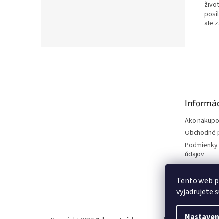
život
posi
ale 
Z
á
p
ä
t
Informác
i
e
Ako nakupo
Obchodné 
Podmienky 
údajov
Tento web p
vyjadrujete s
Nastaven