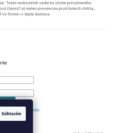
 čase. Tento nedostatok vedie ku strate prirodzeného
á činnosť sú nielen prevenciou proti bolesti chrbta,
t vo forme i v teple domova.
nie
IŤ SA
trácia
Zabudnuté heslo
Súhlasím