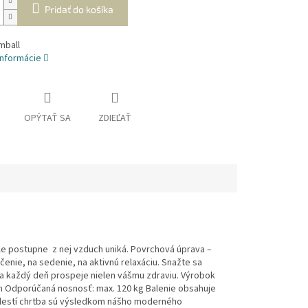
Pridať do košíka
mball
informácie
OPÝTAŤ SA
ZDIEĽAŤ
ale postupne z nej vzduch uniká. Povrchová úprava –
čenie, na sedenie, na aktivnú relaxáciu. Snažte sa
la každý deň prospeje nielen vášmu zdraviu. Výrobok
dporúčaná nosnosť: max. 120 kg Balenie obsahuje
olestí chrtba sú výsledkom nášho moderného