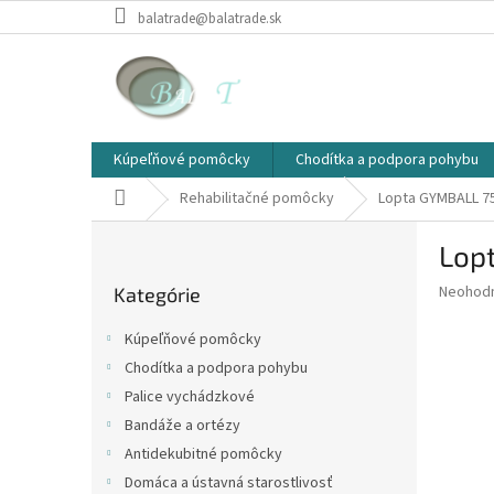
Prejsť
balatrade@balatrade.sk
na
obsah
Kúpeľňové pomôcky
Chodítka a podpora pohybu
Domov
Rehabilitačné pomôcky
Lopta GYMBALL 7
B
Lop
o
Preskočiť
č
Priemer
Neohod
Kategórie
kategórie
n
hodnote
ý
produkt
Kúpeľňové pomôcky
p
je
Chodítka a podpora pohybu
0,0
a
z
Palice vychádzkové
n
5
e
Bandáže a ortézy
hviezdič
l
Antidekubitné pomôcky
Domáca a ústavná starostlivosť