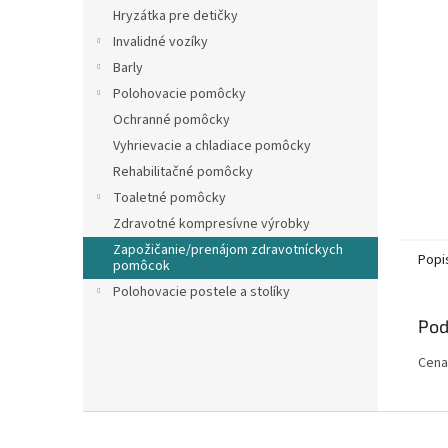
Hryzátka pre detičky
Invalidné vozíky
Barly
Polohovacie pomôcky
Ochranné pomôcky
Vyhrievacie a chladiace pomôcky
Rehabilitačné pomôcky
Toaletné pomôcky
Zdravotné kompresívne výrobky
Zapožičanie/prenájom zdravotníckych
Popi
pomôcok
Polohovacie postele a stolíky
Pod
Cena
Z
á