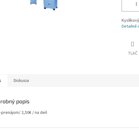
Kyslíkov
Detailné 
TLAČ
s
Diskusia
robný popis
-prenájom/ 2,50€ / na deň