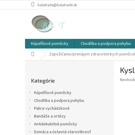
Prejsť
balatrade@balatrade.sk
na
obsah
Kúpeľňové pomôcky
Chodítka a podpora pohybu
Domov
Zapožičanie/prenájom zdravotníckych pomôco
B
Kysl
o
Preskočiť
č
Priemer
Neohod
Kategórie
kategórie
n
hodnote
ý
produkt
Kúpeľňové pomôcky
p
je
Chodítka a podpora pohybu
0,0
a
z
Palice vychádzkové
n
5
e
Bandáže a ortézy
hviezdič
l
Antidekubitné pomôcky
Domáca a ústavná starostlivosť