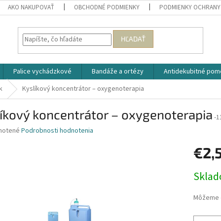
AKO NAKUPOVAŤ
OBCHODNÉ PODMIENKY
PODMIENKY OCHRANY
HĽADAŤ
Palice vychádzkové
Bandáže a ortézy
Antidekubitné pom
k
Kyslíkový koncentrátor – oxygenoterapia
íkový koncentrátor – oxygenoterapia
-1
né
notené
Podrobnosti hodnotenia
nie
€2,
u
Jednotk
Skla
cena:
iek.
Môžeme d