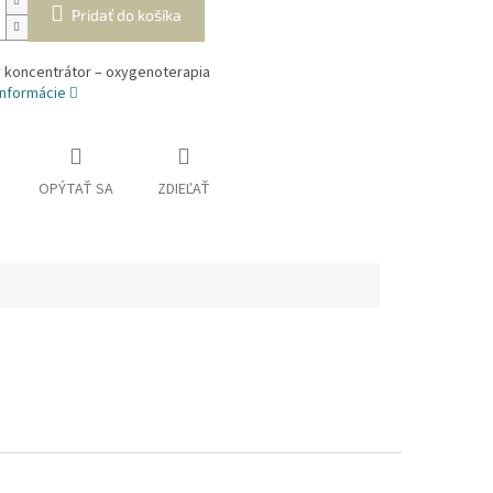
Pridať do košíka
ý koncentrátor – oxygenoterapia
informácie
OPÝTAŤ SA
ZDIEĽAŤ