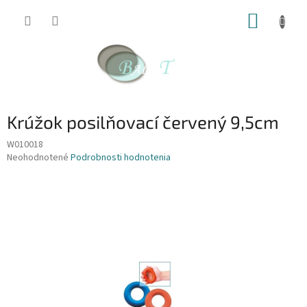
Prejsť
NÁKUP
na
obsah
KOŠÍK
Krúžok posilňovací červený 9,5cm
W010018
Priemerné
Neohodnotené
Podrobnosti hodnotenia
hodnotenie
produktu
je
0,0
z
5
hviezdičiek.