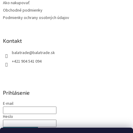
Ako nakupovať
i
Obchodné podmienky
e
Podmienky ochrany osobných údajov
Kontakt
balatrade
@
balatrade.sk
+421 904 541 094
Prihlásenie
E-mail
Heslo
PRIHLÁSIŤ SA