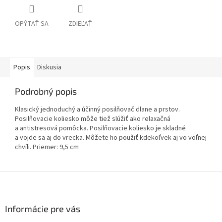
OPÝTAŤ SA
ZDIEĽAŤ
Popis
Diskusia
Podrobný popis
Klasický jednoduchý a účinný posilňovač dlane a prstov.
Posilňovacie koliesko môže tiež slúžiť ako relaxačná
a antistresová pomôcka. Posilňovacie koliesko je skladné
a vojde sa aj do vrecka. Môžete ho použiť kdekoľvek aj vo voľnej
chvíli. Priemer: 9,5 cm
Z
á
p
ä
Informácie pre vás
t