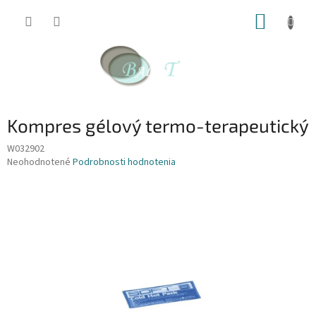
Prejsť
NÁKUP
na
obsah
KOŠÍK
Kompres gélový termo-terapeutický
W032902
Priemerné
Neohodnotené
Podrobnosti hodnotenia
hodnotenie
produktu
je
0,0
z
5
hviezdičiek.