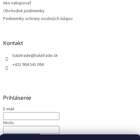
Ako nakupovať
i
Obchodné podmienky
e
Podmienky ochrany osobných údajov
Kontakt
balatrade
@
balatrade.sk
+421 904 541 094
Prihlásenie
E-mail
Heslo
PRIHLÁSIŤ SA