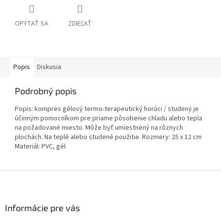
OPÝTAŤ SA
ZDIEĽAŤ
Popis
Diskusia
Podrobný popis
Popis: kompres gélový termo-terapeutický horúci / studený je
účinným pomocníkom pre priame pôsobenie chladu alebo tepla
na požadované miesto. Môže byť umiestnený na rôznych
plochách. Na teplé alebo studené použitie. Rozmery: 25 x 12 cm
Materiál: PVC, gél
Z
á
p
ä
Informácie pre vás
t