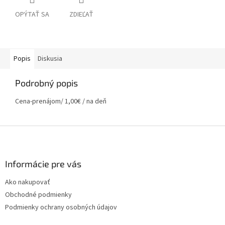
OPÝTAŤ SA
ZDIEĽAŤ
Popis
Diskusia
Podrobný popis
Cena-prenájom/ 1,00€ / na deň
Z
á
p
ä
Informácie pre vás
t
Ako nakupovať
i
Obchodné podmienky
e
Podmienky ochrany osobných údajov