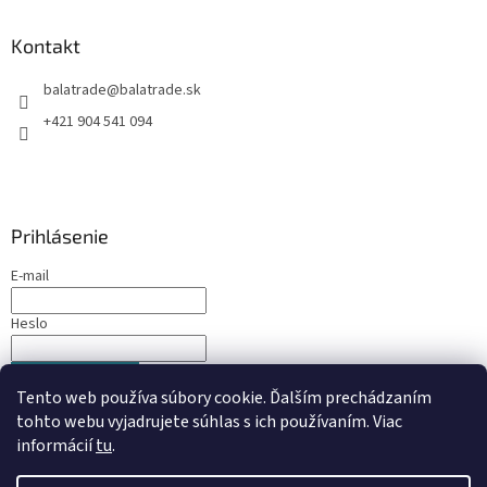
Kontakt
balatrade
@
balatrade.sk
+421 904 541 094
Prihlásenie
E-mail
Heslo
PRIHLÁSIŤ SA
Tento web používa súbory cookie. Ďalším prechádzaním
Nová registrácia
Zabudnuté heslo
tohto webu vyjadrujete súhlas s ich používaním. Viac
informácií
tu
.