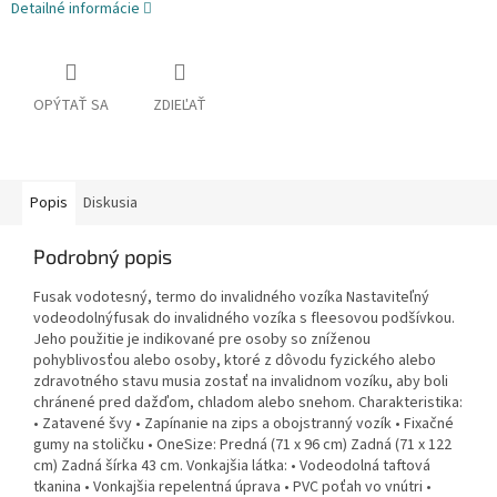
Detailné informácie
OPÝTAŤ SA
ZDIEĽAŤ
Popis
Diskusia
Podrobný popis
Fusak vodotesný, termo do invalidného vozíka Nastaviteľný
vodeodolnýfusak do invalidného vozíka s fleesovou podšívkou.
Jeho použitie je indikované pre osoby so zníženou
pohyblivosťou alebo osoby, ktoré z dôvodu fyzického alebo
zdravotného stavu musia zostať na invalidnom vozíku, aby boli
chránené pred dažďom, chladom alebo snehom. Charakteristika:
• Zatavené švy • Zapínanie na zips a obojstranný vozík • Fixačné
gumy na stoličku • OneSize: Predná (71 x 96 cm) Zadná (71 x 122
cm) Zadná šírka 43 cm. Vonkajšia látka: • Vodeodolná taftová
tkanina • Vonkajšia repelentná úprava • PVC poťah vo vnútri •