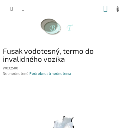
Prejsť
NÁKUP
na
obsah
KOŠÍK
Fusak vodotesný, termo do
invalidného vozíka
W032580
Priemerné
Neohodnotené
Podrobnosti hodnotenia
hodnotenie
produktu
je
0,0
z
5
hviezdičiek.