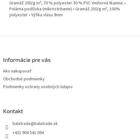
Gramáž 200/g m², 70 % polyester 30 % PVC Vnútorná tkanina: •
Polárna podšívka (mikrostrihanie) • Gramáž 250/g m², 100%
polyester • Výška vlasu 9mm
Z
á
p
ä
Informácie pre vás
t
Ako nakupovať
i
Obchodné podmienky
e
Podmienky ochrany osobných údajov
Kontakt
balatrade
@
balatrade.sk
+421 904 541 094