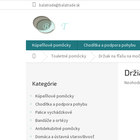
Prejsť
balatrade@balatrade.sk
na
obsah
Kúpeľňové pomôcky
Chodítka a podpora pohybu
Domov
Toaletné pomôcky
Držiak na fľašu na mo
B
Drži
o
Preskočiť
č
Priemer
Neohod
Kategórie
kategórie
n
hodnote
ý
produkt
Kúpeľňové pomôcky
p
je
Chodítka a podpora pohybu
0,0
a
z
Palice vychádzkové
n
5
e
Bandáže a ortézy
hviezdič
l
Antidekubitné pomôcky
Domáca a ústavná starostlivosť