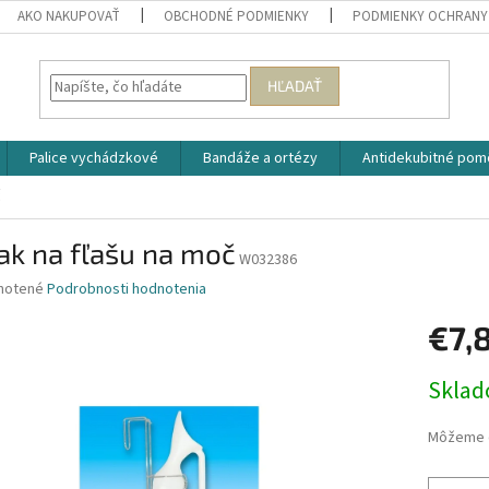
AKO NAKUPOVAŤ
OBCHODNÉ PODMIENKY
PODMIENKY OCHRANY
HĽADAŤ
Palice vychádzkové
Bandáže a ortézy
Antidekubitné pom
č
ak na fľašu na moč
W032386
né
notené
Podrobnosti hodnotenia
nie
€7,
u
Jednotk
Skla
cena:
iek.
Môžeme d