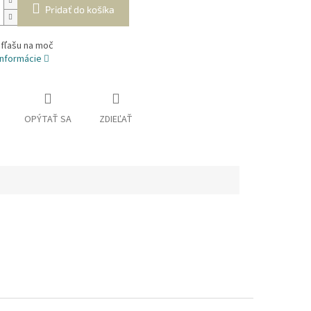
Pridať do košíka
 fľašu na moč
informácie
OPÝTAŤ SA
ZDIEĽAŤ