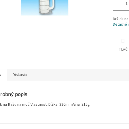
Držiak na
Detailné 
TLAČ
s
Diskusia
robný popis
ak na fľašu na moč Vlastnosti:Dĺžka: 320mmVáha: 315g