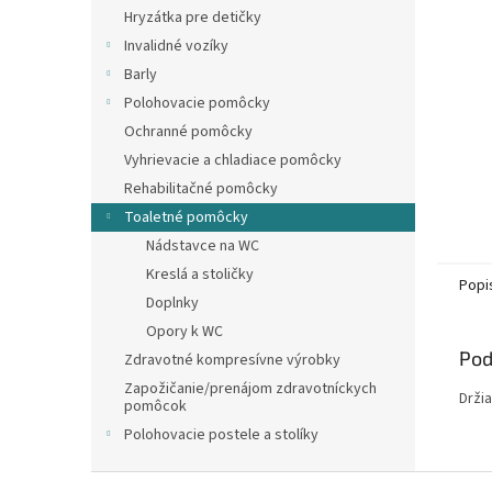
Hryzátka pre detičky
Invalidné vozíky
Barly
Polohovacie pomôcky
Ochranné pomôcky
Vyhrievacie a chladiace pomôcky
Rehabilitačné pomôcky
Toaletné pomôcky
Nádstavce na WC
Kreslá a stoličky
Popi
Doplnky
Opory k WC
Pod
Zdravotné kompresívne výrobky
Zapožičanie/prenájom zdravotníckych
Drži
pomôcok
Polohovacie postele a stolíky
Z