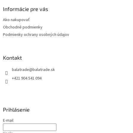
p
ä
Informácie pre vás
t
Ako nakupovať
i
Obchodné podmienky
e
Podmienky ochrany osobných údajov
Kontakt
balatrade
@
balatrade.sk
+421 904 541 094
Prihlásenie
E-mail