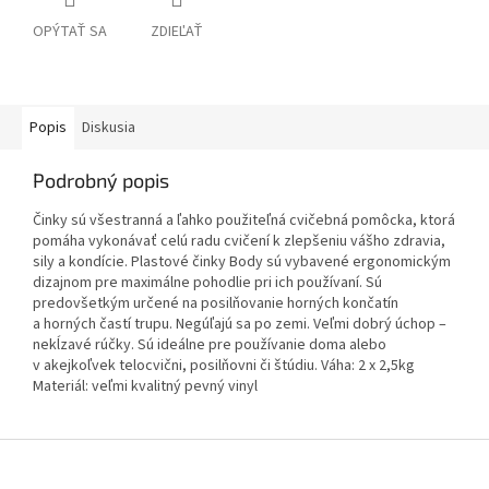
OPÝTAŤ SA
ZDIEĽAŤ
Popis
Diskusia
Podrobný popis
Činky sú všestranná a ľahko použiteľná cvičebná pomôcka, ktorá
pomáha vykonávať celú radu cvičení k zlepšeniu vášho zdravia,
sily a kondície. Plastové činky Body sú vybavené ergonomickým
dizajnom pre maximálne pohodlie pri ich používaní. Sú
predovšetkým určené na posilňovanie horných končatín
a horných častí trupu. Negúľajú sa po zemi. Veľmi dobrý úchop –
nekĺzavé rúčky. Sú ideálne pre používanie doma alebo
v akejkoľvek telocvični, posilňovni či štúdiu. Váha: 2 x 2,5kg
Materiál: veľmi kvalitný pevný vinyl
Z
á