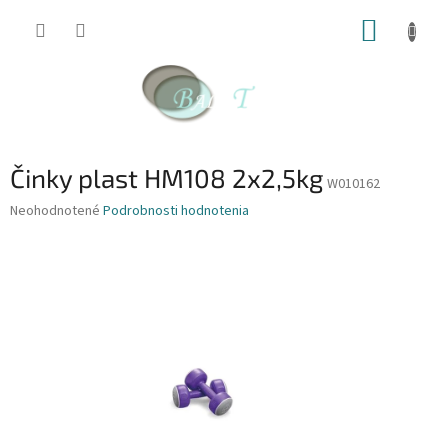
Prejsť
NÁKUP
na
obsah
KOŠÍK
Činky plast HM108 2x2,5kg
W010162
Priemerné
Neohodnotené
Podrobnosti hodnotenia
hodnotenie
produktu
je
0,0
z
5
hviezdičiek.