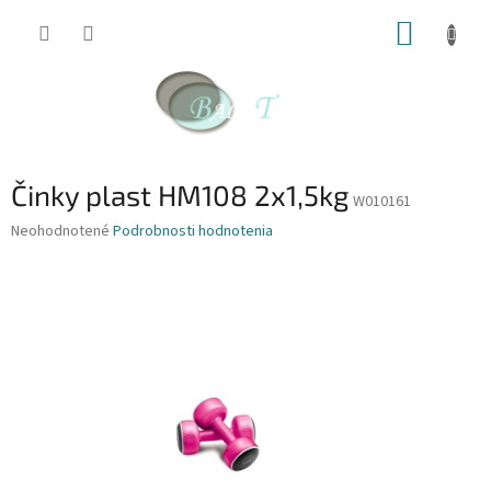
Prejsť
NÁKUP
na
obsah
KOŠÍK
Činky plast HM108 2x1,5kg
W010161
Priemerné
Neohodnotené
Podrobnosti hodnotenia
hodnotenie
produktu
je
0,0
z
5
hviezdičiek.