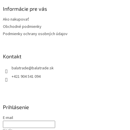
p
ä
Informácie pre vás
t
Ako nakupovať
i
Obchodné podmienky
e
Podmienky ochrany osobných údajov
Kontakt
balatrade
@
balatrade.sk
+421 904 541 094
Prihlásenie
E-mail