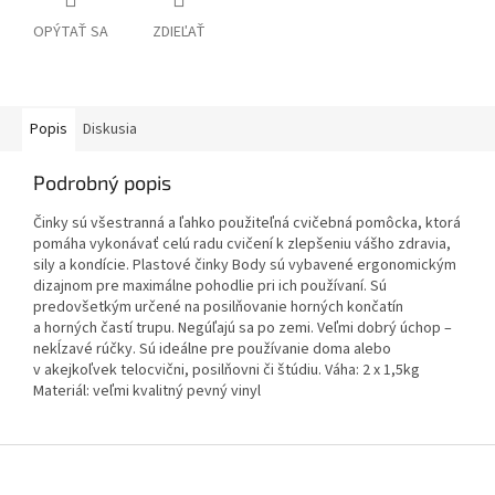
OPÝTAŤ SA
ZDIEĽAŤ
Popis
Diskusia
Podrobný popis
Činky sú všestranná a ľahko použiteľná cvičebná pomôcka, ktorá
pomáha vykonávať celú radu cvičení k zlepšeniu vášho zdravia,
sily a kondície. Plastové činky Body sú vybavené ergonomickým
dizajnom pre maximálne pohodlie pri ich používaní. Sú
predovšetkým určené na posilňovanie horných končatín
a horných častí trupu. Negúľajú sa po zemi. Veľmi dobrý úchop –
nekĺzavé rúčky. Sú ideálne pre používanie doma alebo
v akejkoľvek telocvični, posilňovni či štúdiu. Váha: 2 x 1,5kg
Materiál: veľmi kvalitný pevný vinyl
Z
á