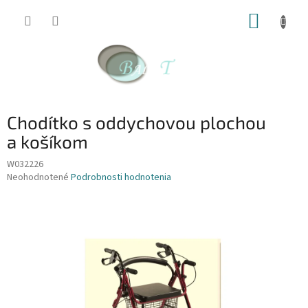
Prejsť
NÁKUP
na
obsah
KOŠÍK
Chodítko s oddychovou plochou
a košíkom
W032226
Priemerné
Neohodnotené
Podrobnosti hodnotenia
hodnotenie
produktu
je
0,0
z
5
hviezdičiek.