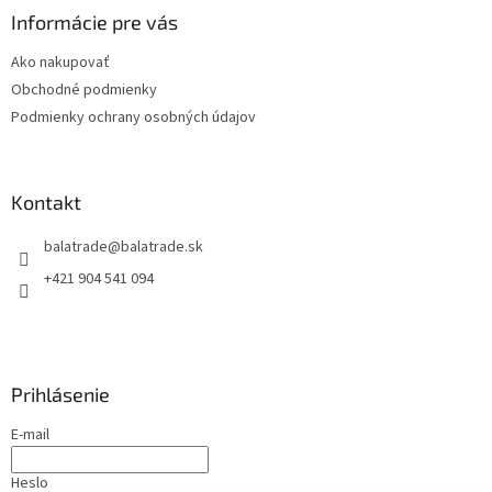
ä
Informácie pre vás
t
Ako nakupovať
i
Obchodné podmienky
e
Podmienky ochrany osobných údajov
Kontakt
balatrade
@
balatrade.sk
+421 904 541 094
Prihlásenie
E-mail
Heslo