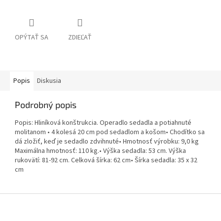
OPÝTAŤ SA
ZDIEĽAŤ
Popis
Diskusia
Podrobný popis
Popis: Hliníková konštrukcia. Operadlo sedadla a potiahnuté
molitanom • 4 kolesá 20 cm pod sedadlom a košom• Chodítko sa
dá zložiť, keď je sedadlo zdvihnuté• Hmotnosť výrobku: 9,0 kg
Maximálna hmotnosť: 110 kg.• Výška sedadla: 53 cm. Výška
rukovätí: 81-92 cm. Celková šírka: 62 cm• Šírka sedadla: 35 x 32
cm
Z
á
p