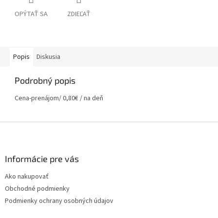
OPÝTAŤ SA
ZDIEĽAŤ
Popis
Diskusia
Podrobný popis
Cena-prenájom/ 0,80€ / na deň
Z
á
p
ä
Informácie pre vás
t
Ako nakupovať
i
Obchodné podmienky
e
Podmienky ochrany osobných údajov