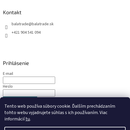
Kontakt
balatrade
@
balatrade.sk
+421 904 541 094
Prihlásenie
E-mail
Heslo
PRIHLÁSIŤ SA
Tento web používa súbory cookie. Ďalším prechádzaním
Nová registrácia
Zabudnuté heslo
tohto webu vyjadrujete súhlas s ich používaním. Viac
informácií
tu
.