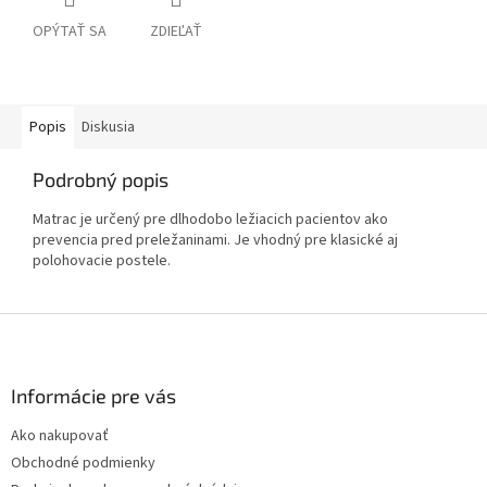
OPÝTAŤ SA
ZDIEĽAŤ
Popis
Diskusia
Podrobný popis
Matrac je určený pre dlhodobo ležiacich pacientov ako
prevencia pred preležaninami. Je vhodný pre klasické aj
polohovacie postele.
Z
á
p
ä
Informácie pre vás
t
Ako nakupovať
i
Obchodné podmienky
e