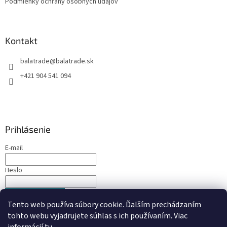
Podmienky ochrany osobných údajov
Kontakt
balatrade
@
balatrade.sk
+421 904 541 094
Prihlásenie
E-mail
Heslo
PRIHLÁSIŤ SA
Tento web používa súbory cookie. Ďalším prechádzaním
Nová registrácia
Zabudnuté heslo
tohto webu vyjadrujete súhlas s ich používaním. Viac