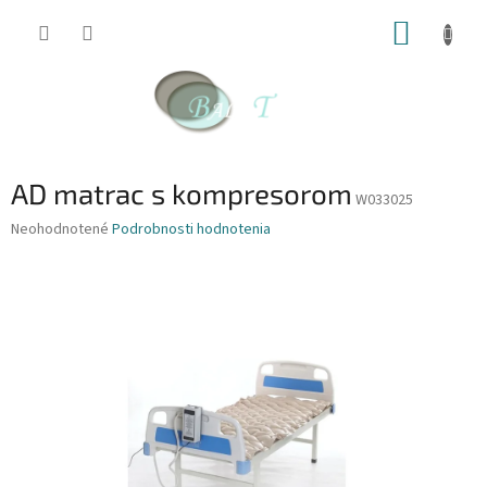
Prejsť
NÁKUP
na
obsah
KOŠÍK
AD matrac s kompresorom
W033025
Priemerné
Neohodnotené
Podrobnosti hodnotenia
hodnotenie
produktu
je
0,0
z
5
hviezdičiek.